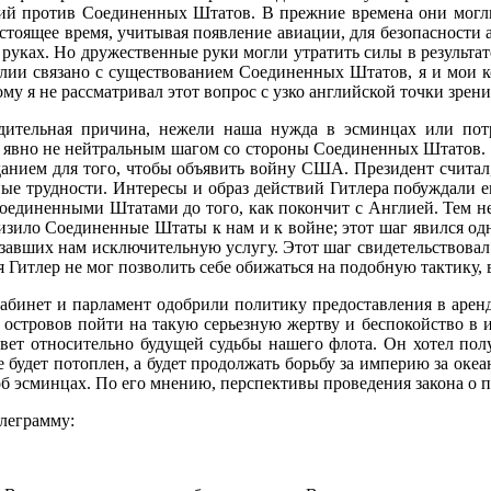
вий против Соединенных Штатов. В прежние времена они могл
тоящее время, учитывая появление авиации, для безопасности 
руках. Но дружественные руки могли утратить силы в результа
нглии связано с существованием Соединенных Штатов, я и мои к
 я не рассматривал этот вопрос с узко английской точки зрени
дительная причина, нежели наша нужда в эсминцах или потр
явно не нейтральным шагом со стороны Соединенных Штатов. С
данием для того, чтобы объявить войну США. Президент считал, 
ые трудности. Интересы и образ действий Гитлера побуждали е
 Соединенными Штатами до того, как покончит с Англией. Тем не
лизило Соединенные Штаты к нам и к войне; этот шаг явился о
азавших нам исключительную услугу. Этот шаг свидетельствова
итлер не мог позволить себе обижаться на подобную тактику, в
бинет и парламент одобрили политику предоставления в аренд
островов пойти на такую серьезную жертву и беспокойство в и
вет относительно будущей судьбы нашего флота. Он хотел полу
 будет потоплен, а будет продолжать борьбу за империю за оке
об эсминцах. По его мнению, перспективы проведения закона о 
леграмму: