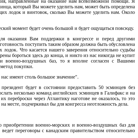
лия, направленные на оказание нам всевозможной помощи. Я
сминца, который Вы можете уделить нам, может быть определена
их лодок и винтовок, сколько Вы можете уделить нам. Около
еский момент будет очень большой и будет ощущаться повсюду.
ля оказания Вам поддержки в конгрессе и перед другими
а готовность поступить таким образом должна быть обусловлена
 лодок. Что касается нашего заверения относительно судьбы
рены бороться здесь до конца, и никто из нас никогда не купит
 и военно-воздушных баз, то я вполне согласен с Вашими
и метод покупки.
 нас имеют столь большое значение".
 президент будет в состоянии предоставить 50 эсминцев без
ослать несколько команд английских эсминцев в Галифакс и на
х переброски через Атлантику наготове не оказалось, то это
на месте, подчеркивал бы для конгресса неотложность дела.
о приобретении военно-морских и военно-воздушных баз для
ведет переговоры с канадским правительством относительно