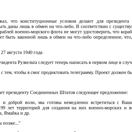
вал, что конституционные условия делают для президента
ть даны лишь в обмен на что-либо. В соответствии с существ
раблей военно-морского флота не могут удостоверить, что кор
жет быть законной лишь в обмен на что-либо определенное, чт
27 августа 1940 года
зидента Рузвельта следует теперь написать в первом лице в случ
 с тем, чтобы я смог продиктовать телеграмму. Проект должен бы
лает президенту Соединенных Штатов следующее предложение:
ы и доброй воли, мы готовы немедленно встретиться с Ваши
 99 лет территорий для создания на них военно-морских и 
а, Ямайка и др.
 позже..."