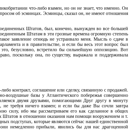
кобритании что-либо взамен, но он не знает, что именно. Он
опросом об эсминцах. Эсминцы, сказал он, не имеют отношения
 Соединенных Штатов, был, конечно, вынужден во все большей
 Соединенным Штатам в эти грозные времена огромную степень
акое заявление отнюдь не устраивало меня. Мысль о сдаче в
арламента и в правительстве, и если бы весь этот вопрос был
о это, безусловно, встретило бы сильнейшую оппозицию. Вот
раво, поскольку она, по существу, выражала и поддерживала
й-либо контракт, соглашение или сделку, связанную с продажей.
нно-воздушные базы у Атлантического побережья совершенно
являемся двумя друзьями, помогающими Друг другу в минуту
 не требуя ничего взамен; и если бы даже Вы сочли завтра
вою силу, ибо мы рассматриваем его как сделанное в общих
х Штатов в отношении оказания нам помощи вооружением и т.
адных подступах, которые являются сейчас нашей единственной
они немедленно прибыли, явились бы для нас драгоценной