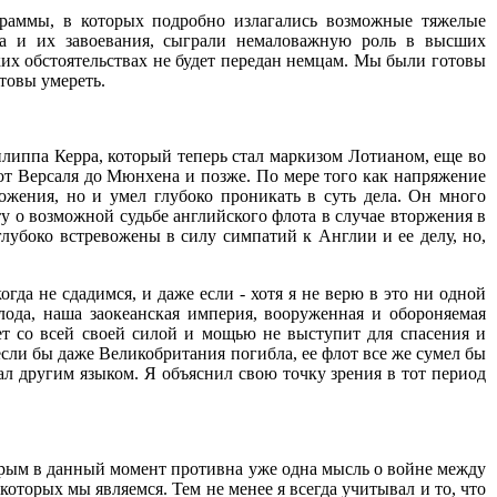
граммы, в которых подробно излагались возможные тяжелые
ва и их завоевания, сыграли немаловажную роль в высших
ких обстоятельствах не будет передан немцам. Мы были готовы
отовы умереть.
липпа Керра, который теперь стал маркизом Лотианом, еще во
 от Версаля до Мюнхена и позже. По мере того как напряжение
жения, но и умел глубоко проникать в суть дела. Он много
 о возможной судьбе английского флота в случае вторжения в
лубоко встревожены в силу симпатий к Англии и ее делу, но,
гда не сдадимся, и даже если - хотя я не верю в это ни одной
олода, наша заокеанская империя, вооруженная и обороняемая
ет со всей своей силой и мощью не выступит для спасения и
если бы даже Великобритания погибла, ее флот все же сумел бы
вал другим языком. Я объяснил свою точку зрения в тот период
орым в данный момент противна уже одна мысль о войне между
оторых мы являемся. Тем не менее я всегда учитывал и то, что