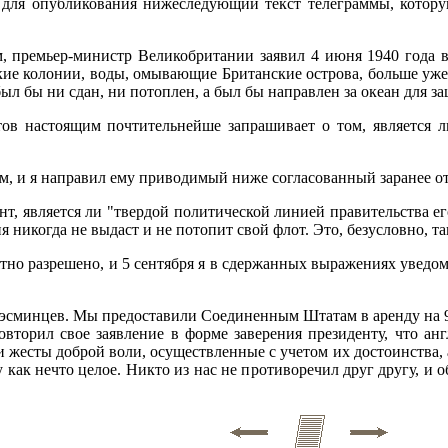
 для опубликования нижеследующий текст телеграммы, котору
 премьер-министр Великобритании заявил 4 июня 1940 года в
кие колонии, воды, омывающие Британские острова, больше уже
был бы ни сдан, ни потоплен, а был бы направлен за океан для 
в настоящим почтительнейше запрашивает о том, является л
ом, и я направил ему приводимый ниже согласованный заранее от
нт, является ли "твердой политической линией правительства ег
 никогда не выдаст и не потопит свой флот. Это, безусловно, та
тно разрешено, и 5 сентября я в сдержанных выражениях уведоми
эсминцев. Мы предоставили Соединенным Штатам в аренду на 9
вторил свое заявление в форме заверения президенту, что анг
 жесты доброй воли, осуществленные с учетом их достоинства, а
 как нечто целое. Никто из нас не противоречил друг другу, и 