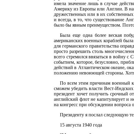
имела значение лишь в случае дейст
Америку из Европы или Англии. В нас
дружественных или в их собственных 
и всегда, в то, что существование А
было бы явным преимуществом. Поэтому
Была еще одна более веская побу
американских военных кораблей была 
для германского правительства оправ
просто разрешить столь многочисленн
всего стремился ввязаться в войну с
событием, которое, безусловно, приб
действий в Атлантическом океане, ок
положению невоюющей стороны. Хотя Г
По всем этим причинам военный ка
сможем убедить власти Вест-Индских 
президент хочет получить срочный от
английский флот не капитулирует и не
на конгресс при обсуждении вопроса 
Президенту я послал следующую те
15 августа 1940 года