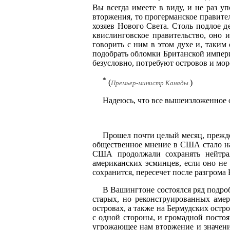
Вы всегда имеете в виду, и не раз у
вторжения, то прогерманское правите
хозяев Нового Света. Столь подлое 
квислинговское правительство, оно 
говорить с ним в этом духе и, таким
подобрать обломки Британской импери
безусловно, потребуют островов и мор
*
(
)
Премьер-министр Канады.
Надеюсь, что все вышеизложенное 
Прошел почти целый месяц, прежде
общественное мнение в США стало нак
США продолжали сохранять нейтрал
американских эсминцев, если оно не 
сохранится, пересечет после разгром
В Вашингтоне состоялся ряд подро
старых, но реконструированных амер
островах, а также на Бермудских ост
с одной стороны, и громадной постоя
угрожающее нам вторжение и значение