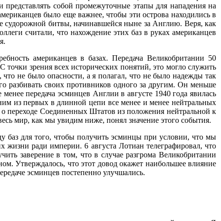
и представлять собой промежуточные этапы для нападения на
американцев было еще важнее, чтобы эти острова находились в
те судорожной битвы, начинавшейся ныне за Англию. Веря, как
оллеги считали, что нахождение этих баз в руках американцев
я.
ебность американцев в базах. Передача Великобритании 50
 точки зрения всех исторических понятий, это могло служить
что не было опасности, а я полагал, что не было надежды так
го разбивать своих противников одного за другим. Он меньше
 менее передача эсминцев Англии в августе 1940 года явилась
дним из первых в длинной цепи все менее и менее нейтральных
л о переходе Соединенных Штатов из положения нейтральной к
есь мир, как мы увидим ниже, понял значение этого события.
у баз для того, чтобы получить эсминцы при условии, что мы
х жизни ради империи. 6 августа Лотиан телеграфировал, что
чить заверение в том, что в случае разгрома Великобритании
аном. Утверждалось, что этот довод окажет наибольшее влияние
передаче эсминцев постепенно улучшались.