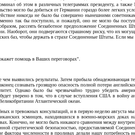
поминал об этом в различных телеграммах президенту, а такж
льство могло бы добиться от Германии гораздо более легких ус
действие никогда не было бы совершено нынешними советникам
именно так бы поступило, и пожалуй, оно не могло бы посту
 образом, рассеять беззаботное предположение Соединенных Ш
и. Наоборот, они подвергаются страшному риску, что их могуще
ских баз, чтобы держать в страхе Соединенные Штаты. Если мы п
окажет помощь в Ваших переговорах".
 чем выявились результаты. Затем прибыла обнадеживающая тел
онец сознавать грозящую опасность полной потери английског
итет. Однако было бы чрезвычайно трудно убедить америк
будет уверено в том, что в случае вступления США в войну ан
а Великобритании Атлантический океан.
бных и тревожных консультаций, и в первую неделю августа мы 
иканских эсминцев, находившихся в военно-морских доках на
ровах. Конечно, не могло быть никакого сравнения между внутр
нной стратегической безопасностью, предоставляемой Соедине
 фактора численности в проливах делали нашу потребность нео