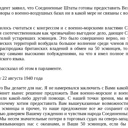
идент заявил, что Соединенные Штаты готовы предоставить Вели
оворы о военно-воздушных базах ни в какой мере не связаны с в
дилось считаться с конгрессом и с военно-морскими властями
им соотечественникам как чрезвычайно выгодное дело, дающее
тилий устаревших эсминцев. Это было совершенно верно, но т
ческих территорий возбудила большое волнение среди членов п
 распродажа британских владений в обмен на 50 эсминцев, т
елку самыми высокими побуждениями, на что я имел полное п
ского языка.
рассказал об этом в парламенте.
у
22 августа 1940 года
то Вы делаете для нас. Я не намеревался заключить с Вами како
абинет вынес решение предложить Вам военно-морские и вое
 или какой-либо другой помощи. С нашей точки зрения, мы 
 почему хотим предоставить Вам вышеуказанные возможности,
 эсминцы и прочее, то наше предложение все же сохранит с
остью доверяем Вашему суждению и чувствам народа Соединенны
 Мы несем значительные потери в торговых судах на северо-зап
связывающих нас с океанами, и Ваши 50 эсминцев, если бы 