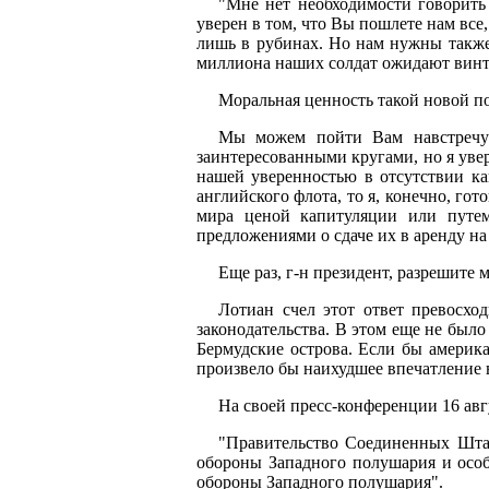
"Мне нет необходимости говорить
уверен в том, что Вы пошлете нам все
лишь в рубинах. Но нам нужны также
миллиона наших солдат ожидают винт
Моральная ценность такой новой по
Мы можем пойти Вам навстречу 
заинтересованными кругами, но я увер
нашей уверенностью в отсутствии ка
английского флота, то я, конечно, гот
мира ценой капитуляции или путем
предложениями о сдаче их в аренду на 
Еще раз, г-н президент, разрешите
Лотиан счел этот ответ превосход
законодательства. В этом еще не был
Бермудские острова. Если бы америка
произвело бы наихудшее впечатление в
На своей пресс-конференции 16 авг
"Правительство Соединенных Штат
обороны Западного полушария и особ
обороны Западного полушария".