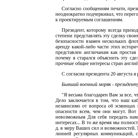
Согласно сообщениям печати, през
неоднократно подчеркивал, что перег
к проектируемым соглашениям.
Президент, которому всегда прихо
степени представлять эту сделку сво
безопасности взамен нескольких фло
аренду какой-либо части этих истори
представлен англичанам как простая
почему я старался объяснить эту сд
прочные общие интересы стран англий
С согласия президента 20 августа я 
Бывший военный моряк - президент
"Я весьма благодарен Вам за все, ч
Дело заключается в том, что наш к
независимо от вопроса об эсминцах
опасности всем, чем они могут. Вот
невозможным Для себя передать нам
интересах... В то же время мы полн
д. в меру Ваших сил и возможностей.
линией регулярных коммуникаций, 