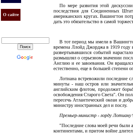
По мере развития этой дискусси
последствия для Соединенных Штат
О сайте
американских кругах. Вашингтон потр
дать это обязательство в самой торже
В тот период мы имели в Вашингто
времена Ллойд Джорджа в 1919 году и
развертывавшихся событий нарастало
размышлял о серьезном значении посл
Англию и ее завоевания. Он вращался
естественно, еще в большей степени о
Лотиана встревожили последние сло
минуты - наш остров или значительна
английским флотом, продолжит борьб
освобождения Старого Света". Он пола
пересечь Атлантический океан и добра
министру иностранных дел и послу.
Премьер-министр - лорду Лотиану
"Последние слова моей речи были 
континентами, и притом войне длитель