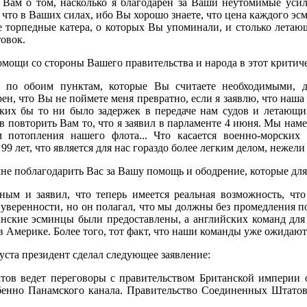
 Вам о том, насколько я благодарен за Ваши неутомимые уси
, что в Ваших силах, ибо Вы хорошо знаете, что цена каждого э
 торпедные катера, о которых Вы упоминали, и столько летающ
овок.
мощи со стороны Вашего правительства и народа в этот критич
по обоим пунктам, которые Вы считаете необходимыми, д
ен, что Вы не поймете меня превратно, если я заявлю, что наш
ких бы то ни было задержек в передаче нам судов и летающих
ов повторить Вам то, что я заявил в парламенте 4 июня. Мы наме
 потопления нашего флота... Что касается военно-морских
99 лет, что является для нас гораздо более легким делом, нежел
 мне поблагодарить Вас за Вашу помощь и ободрение, которые для
ным и заявил, что теперь имеется реальная возможность, что
о уверенности, но он полагал, что мы должны без промедления п
нские эсминцы были предоставлены, а английских команд для и
 Америке. Более того, тот факт, что наши команды уже ожидают 
уста президент сделал следующее заявление:
ов ведет переговоры с правительством Британской империи 
енно Панамского канала. Правительство Соединенных Штатов 