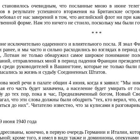
и становилось очевидным, что посланные мною в июне теле
ов в результате успешного вторжения на Британские остро
ебовал от нас заверений в том, что английский флот ни при ка
ственной форме. Нам это ничего не стоило, поскольку мы были г
* * *
не исключительно одаренного и влиятельного посла. Я знал Фи
 ранее, и мы часто и сильно расходились во взглядах в период
, Лотиан не только обнаружил самое широкое понимание поло
аний, отправленных мной в период падения Франции президенту
 среди руководителей в Вашингтоне, которые не только были г
пасались за жизнь и судьбу Соединенных Штатов.
ва моей речи в палате общин 4 июня, когда я заявил: "Мы нико
я его часть будет захвачена, а население будет умирать от г
у до тех пор, пока в час, Предназначенный богом, Новый Св
гал, что эти слова должны были ободрить "тех, кто верил, что, 
ться до них". Читателю известно, что за кулисами я разговари
9 июня 1940 года
адресованы, конечно, в первую очередь Германии и Италии, кот
ной; кроме того, я имел в виду также и доминионы, опекунами к