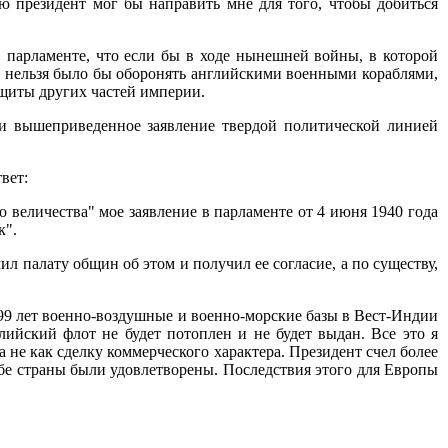
ю президент мог бы направить мне для того, чтобы добиться
 парламенте, что если бы в ходе нынешней войны, в которой
 нельзя было бы оборонять английскими военными кораблями,
защиты других частей империи.
и вышеприведенное заявление твердой политической линией
вет:
о величества" мое заявление в парламенте от 4 июня 1940 года
к".
л палату общин об этом и получил ее согласие, а по существу,
9 лет военно-воздушные и военно-морские базы в Вест-Индии
лийский флот не будет потоплен и не будет выдан. Все это я
 не как сделку коммерческого характера. Президент счел более
обе страны были удовлетворены. Последствия этого для Европы