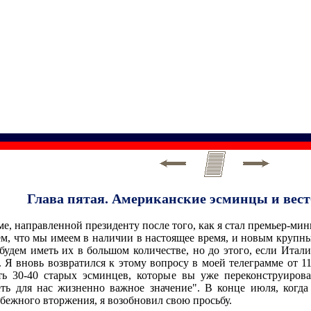
Глава пятая. Американские эсминцы и вест
ме, направленной президенту после того, как я стал премьер-ми
ем, что мы имеем в наличии в настоящее время, и новым крупн
удем иметь их в большом количестве, но до этого, если Итал
 Я вновь возвратился к этому вопросу в моей телеграмме от 1
еть 30-40 старых эсминцев, которые вы уже переконструиро
ть для нас жизненно важное значение". В конце июля, когд
бежного вторжения, я возобновил свою просьбу.