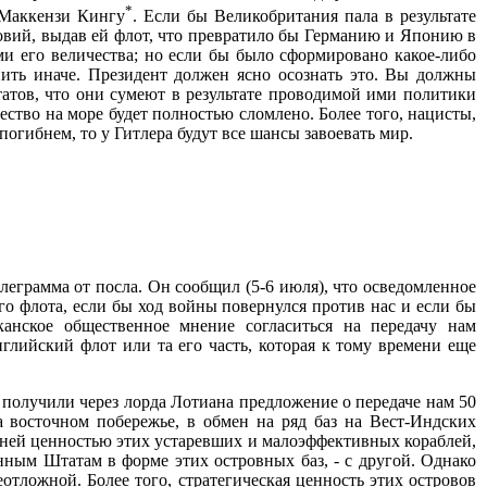
*
е Маккензи Кингу
. Если бы Великобритания пала в результате
ловий, выдав ей флот, что превратило бы Германию и Японию в
и его величества; но если бы было сформировано какое-либо
пить иначе. Президент должен ясно осознать это. Вы должны
татов, что они сумеют в результате проводимой ими политики
ство на море будет полностью сломлено. Более того, нацисты,
огибнем, то у Гитлера будут все шансы завоевать мир.
еграмма от посла. Он сообщил (5-6 июля), что осведомленное
о флота, если бы ход войны повернулся против нас и если бы
анское общественное мнение согласиться на передачу нам
глийский флот или та его часть, которая к тому времени еще
получили через лорда Лотиана предложение о передаче нам 50
 восточном побережье, в обмен на ряд баз на Вест-Индских
енней ценностью этих устаревших и малоэффективных кораблей,
нным Штатам в форме этих островных баз, - с другой. Однако
тложной. Более того, стратегическая ценность этих островов