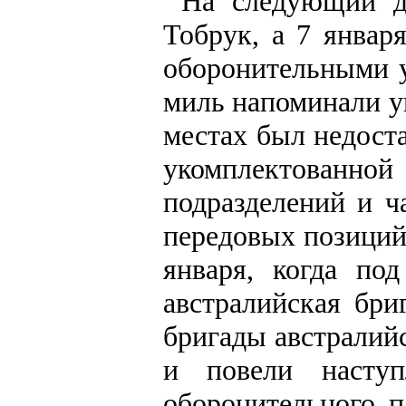
На следующий де
Тобрук, а 7 январ
оборонительными у
миль напоминали у
местах был недост
укомплектованной
подразделений и ч
передовых позиций
января, когда по
австралийская бри
бригады австралий
и повели насту
оборонительного п